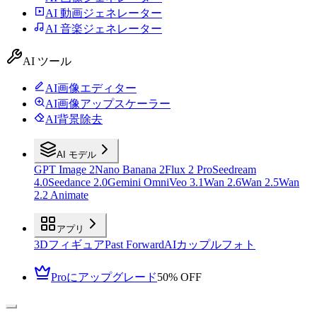
AI 動画ジェネレーター
AI 音楽ジェネレーター
AI ツール
AI画像エディター
AI画像アップスケーラー
AI背景除去
AI モデル
GPT Image 2
Nano Banana 2
Flux 2 Pro
Seedream
4.0
Seedance 2.0
Gemini Omni
Veo 3.1
Wan 2.6
Wan 2.5
Wan
2.2 Animate
アプリ
3Dフィギュア
Past Forward
AIカップルフォト
Proにアップグレード
50% OFF