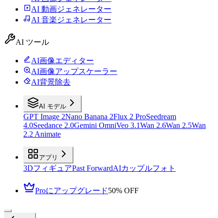
AI 動画ジェネレーター
AI 音楽ジェネレーター
AI ツール
AI画像エディター
AI画像アップスケーラー
AI背景除去
AI モデル
GPT Image 2
Nano Banana 2
Flux 2 Pro
Seedream
4.0
Seedance 2.0
Gemini Omni
Veo 3.1
Wan 2.6
Wan 2.5
Wan
2.2 Animate
アプリ
3Dフィギュア
Past Forward
AIカップルフォト
Proにアップグレード
50% OFF